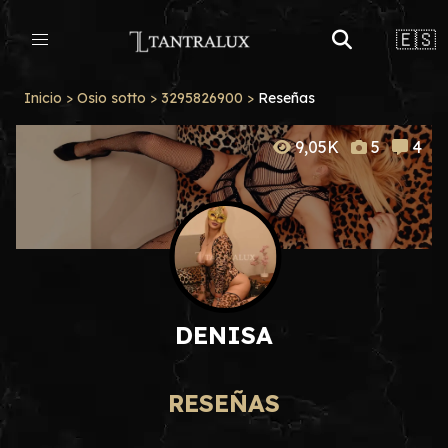
🇪🇸
Inicio
>
Osio sotto
>
3295826900
>
Reseñas
9,05K
5
4
DENISA
RESEÑAS