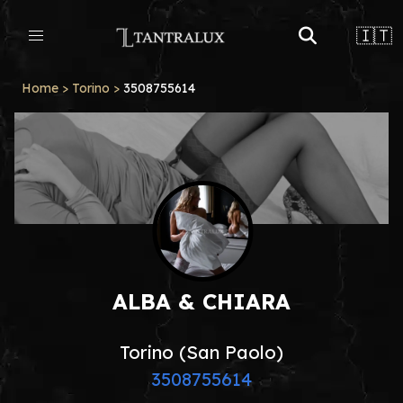
🇮🇹
Home
>
Torino
>
3508755614
ALBA & CHIARA
Torino (San Paolo)
3508755614