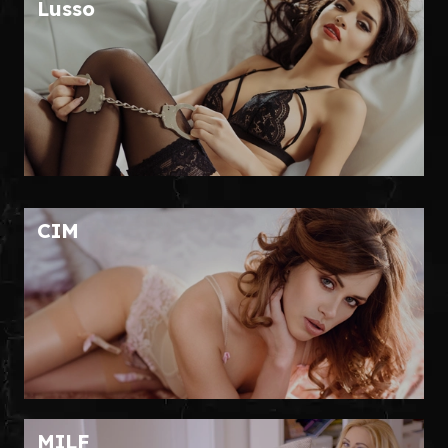
Lusso
CIM
MILF