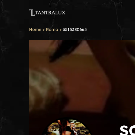
Home
>
Roma
>
3515380665
S