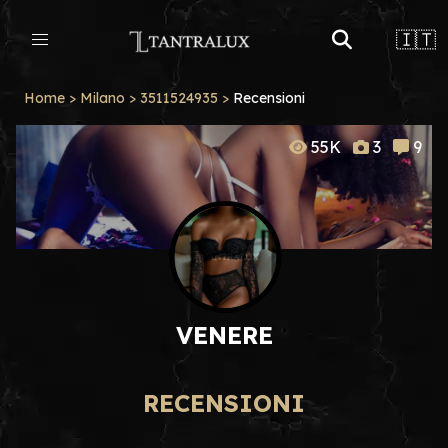
🇮🇹
Home
>
Milano
>
3511524935
>
Recensioni
55K
3
9
VENERE
RECENSIONI