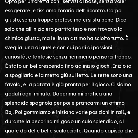
Opto per un'oretta con i servizi di base, senza voler
esagerare, e fissiamo l'orario dell'incontro. Corpo
giusto, senza troppe pretese ma ci si sta bene. Dico
solo che all'inizio ero partito teso e non trovavo la
chimica giusta, ma lei in un attimo ha sciolto tutto. È
sveglia, una di quelle con cui parli di passioni,
curiosità, e fantasie senza nemmeno pensarci troppo.
È stato un bel crescendo fino ad inizio giochi. Inizio io
a spogliarla e la metto giù sul letto. Le tette sono una
favola, e la patata è già pronta per il gioco. Ci siamo
goduti ogni minuto. Dapprima mi pratica una
splendida spagnola per poi e praticarmi un ottimo
Bbj. Poi gommiamo e iniziano varie posizioni in rai1, e
durante la pecorina mi godo un culo splendido, al
quale do delle belle sculacciate. Quando capisco che