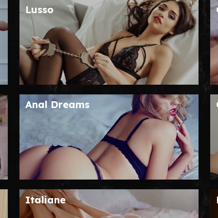
Lusso
Anal Dreams
Italiane