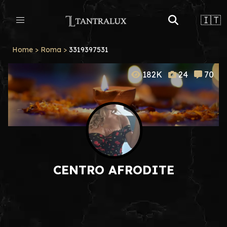
🇮🇹
Home
>
Roma
>
3319397531
182K
24
70
CENTRO AFRODITE