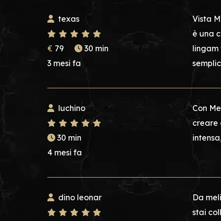
texas
Vista M
è una c
€
79
30 min
lingam 
3 mesi fa
semplic
luchino
Con Mel
creare 
30 min
intensa
4 mesi fa
dino leonar
Da meli
stai co