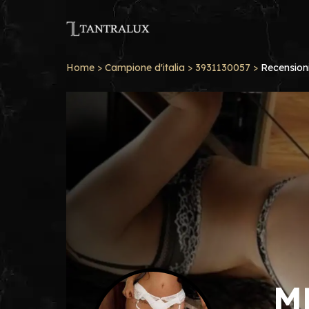
Home
>
Campione d'italia
>
3931130057
>
Recension
M