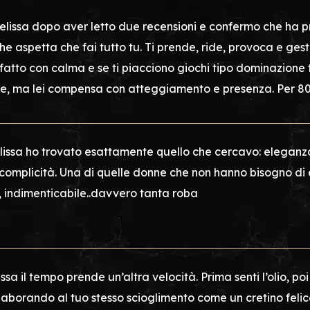
elissa dopo aver letto due recensioni e confermo che ha p
he aspetta che fai tutto tu. Ti prende, ride, provoca e gest
fatto con calma e se ti piacciono giochi tipo dominazione ti
e, ma lei compensa con atteggiamento e presenza. Per 80
issa ho trovato esattamente quello che cercavo: eleganz
complicità. Una di quelle donne che non hanno bisogno di e
, indimenticabile..davvero tanta roba
ssa il tempo prende un’altra velocità. Prima senti l’olio, poi
llaborando al tuo stesso scioglimento come un cretino felice