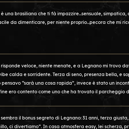
 è una brasiliana che ti fà impazzire...sensuale, simpatica, 
acile da dimenticare, per niente proprio...pecora che mi ri
 risponde veloce, niente menate, e a Legnano mi trovo dav
vibe calda e sorridente. Terza di seno, presenza bella, e so
 pensavo “sarà una cosa rapida”, invece è stato un incontr
 fine ero contento come uno che ha trovato il parcheggio d
 sembra il bonus segreto di Legnano: 31 anni, terza giust
illo, ci divertiamo”. In casa atmosfera easy, lei scherza, 