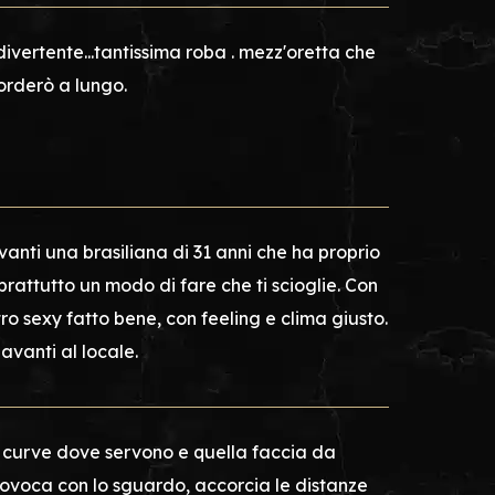
divertente...tantissima roba . mezz'oretta che
corderò a lungo.
anti una brasiliana di 31 anni che ha proprio
prattutto un modo di fare che ti scioglie. Con
o sexy fatto bene, con feeling e clima giusto.
avanti al locale.
a, curve dove servono e quella faccia da
provoca con lo sguardo, accorcia le distanze