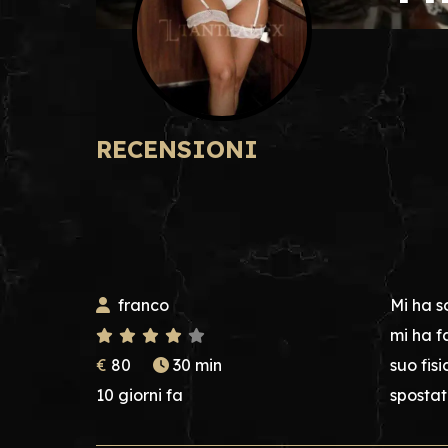
RECENSIONI
franco
Mi ha s
mi ha f
€
80
30 min
suo fis
10 giorni fa
spostat