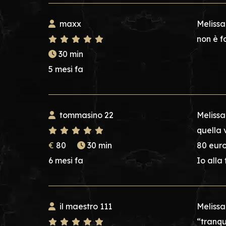
maxx
Melissa
non è f
30 min
5 mesi fa
tommasino 22
Melissa
quella 
€
80
30 min
80 euro
6 mesi fa
Io alla
il maestro 111
Melissa
“tranqu