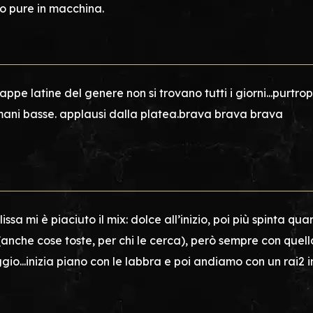
 pure in macchina.
appe latine del genere non si trovano tutti i giorni...purtro
mani basse. applausi dalla platea.brava brava brava
issa mi è piaciuto il mix: dolce all’inizio, poi più spinta 
anche cose toste, per chi le cerca), però sempre con quell
io...inizia piano con le labbra e poi andiamo con un rai2 